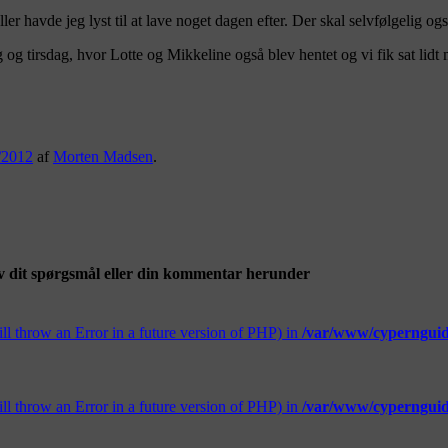
ler havde jeg lyst til at lave noget dagen efter. Der skal selvfølgelig og
og tirsdag, hvor Lotte og Mikkeline også blev hentet og vi fik sat lidt
/2012
af
Morten Madsen
.
v dit spørgsmål eller din kommentar herunder
ill throw an Error in a future version of PHP) in
/var/www/cypernguide
ill throw an Error in a future version of PHP) in
/var/www/cypernguide