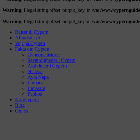
Warning
: Illegal string offset 'output_key' in
/var/www/cypernguide
Warning
: Illegal string offset 'output_key' in
/var/www/cypernguide
Rejser til Cypern
Afbudsrejser
Vejr på Cypern
Fakta om Cypern
Cyperns historie
Seværdigheder i Cypern
Aktiviteter i Cypern
Nicosia
Ayia Napa
Larnaca
Limassol
Paphos
Nordcypern
Blog
Om os