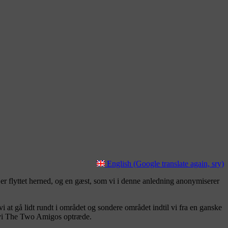
English (Google translate again, sry)
 er flyttet herned, og en gæst, som vi i denne anledning anonymiserer
 at gå lidt rundt i området og sondere området indtil vi fra en ganske
r vi The Two Amigos optræde.