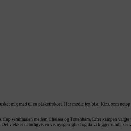
 lusket mig med til en påskefrokost. Her mødte jeg bl.a. Kim, som netop
 FA Cup semifinalen mellem Chelsea og Tottenham. Efter kampen valgte vi
. Det vækker naturligvis en vis nysgerrighed og da vi kigger rundt, se