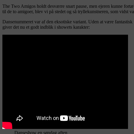
The Two Amigos holdt desværre snart pause, men ejeren kunne fortælle o
til de to amigoer, blev vi på stedet og så tryllekunstneren, som vidst 
Dansenummeret var af den eksotiske variant. Uden at være fantastisk v
giver det nu et godt indblik i showets karakter:
Danseshow en søndag aften