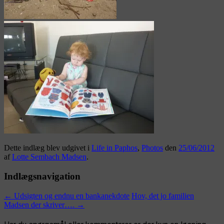
Dette indlæg blev udgivet i
Life in Paphos
,
Photos
den
25/06/2012
af
Lotte Sembach Madsen
.
Indlægsnavigation
←
Udsigten og endnu en bankanekdote
Hov, det jo familien
Madsen der skriver….
→