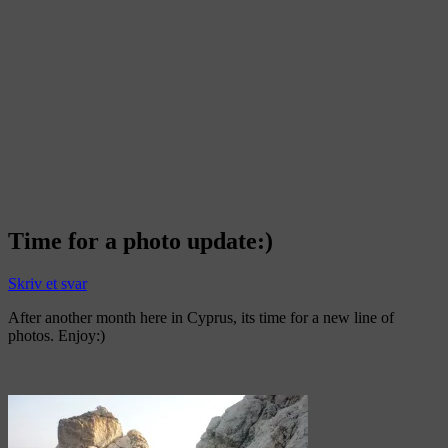
Time for a photo update:)
Skriv et svar
After another month here in Cyprus, its time for a new line of
photos. Enjoy:)